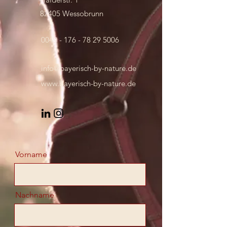
82405 Wessobrunn
0049 - 176 - 78 29 5006
info@bayerisch-by-nature.de
www.bayerisch-by-nature.de
Vorname
Nachname