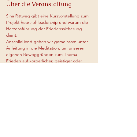
Über die Veranstaltung
Sina Rittweg gibt eine Kurzvorstellung zum 
Projekt heart-of-leadership und warum die 
Herzensführung der Friedenssicherung 
dient.
Anschließend gehen wir gemeinsam unter 
Anleitung in die Meditation, um unseren 
eigenen Beweggründen zum Thema 
Frieden auf körperlicher, geistiger oder 
seelischer Ebene zu begegnen. Die 
Meditation ist geführt und auch für 
Anfänger geeignet und bietet die 
Möglichkeit in die Meditationspraxis 
einzusteigen. Herzlich Willkommen.
Diese Veranstaltung teilen