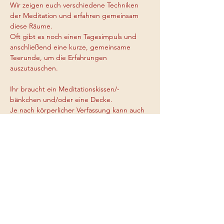
Wir zeigen euch verschiedene Techniken 
der Meditation und erfahren gemeinsam 
diese Räume.
Oft gibt es noch einen Tagesimpuls und 
anschließend eine kurze, gemeinsame 
Teerunde, um die Erfahrungen 
auszutauschen.
Ihr braucht ein Meditationskissen/-
bänkchen und/oder eine Decke. 
Je nach körperlicher Verfassung kann auch 
auf einem Stuhl gesessen werden.
Etwas zum Schreiben und eine Tasse Tee 
zum Abschluss sind ein schöner Ausklang.
Mehr anzeigen
Diese Veranstaltung teilen