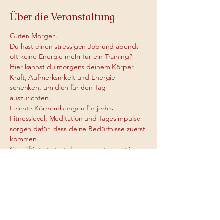
Über die Veranstaltung
Guten Morgen.
Du hast einen stressigen Job und abends 
oft keine Energie mehr für ein Training?
Hier kannst du morgens deinem Körper 
Kraft, Aufmerksmkeit und Energie 
schenken, um dich für den Tag 
auszurichten.
Leichte Körperübungen für jedes 
Fitnesslevel, Meditation und Tagesimpulse 
sorgen dafür, dass deine Bedürfnisse zuerst 
kommen.
Gekräftigt startest du ganz entspannt in 
den Tag und durch deine Präsenz und 
deinen Fokus, den du am Morgen gesetzt 
hast, kannst du stressige Situationen viel 
leichter und gelassener begegnen. 
Probiers aus :)
Mehr anzeigen