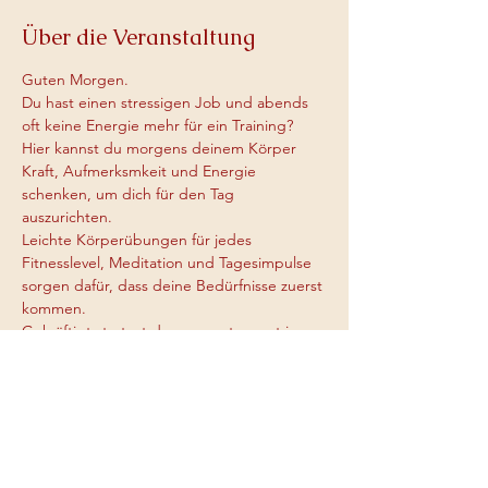
Über die Veranstaltung
Guten Morgen.
Du hast einen stressigen Job und abends 
oft keine Energie mehr für ein Training?
Hier kannst du morgens deinem Körper 
Kraft, Aufmerksmkeit und Energie 
schenken, um dich für den Tag 
auszurichten.
Leichte Körperübungen für jedes 
Fitnesslevel, Meditation und Tagesimpulse 
sorgen dafür, dass deine Bedürfnisse zuerst 
kommen.
Gekräftigt startest du ganz entspannt in 
den Tag und durch deine Präsenz und 
deinen Fokus, den du am Morgen gesetzt 
hast, kannst du stressige Situationen viel 
leichter und gelassener begegnen. 
Probiers aus :)
Mehr anzeigen