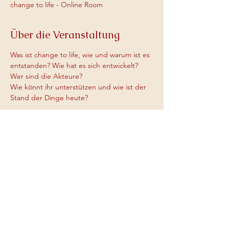
change to life - Online Room
Über die Veranstaltung
Was ist change to life, wie und warum ist es 
entstanden? Wie hat es sich entwickelt? 
Wer sind die Akteure?
Wie könnt ihr unterstützen und wie ist der 
Stand der Dinge heute?
Dies und mehr erfahrt ihr in unserem Zoom.
Wir freuen uns auf euch und bedanken uns 
für euer Interesse.
Marco & Sina
Diese Veranstaltung teilen