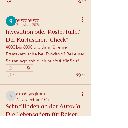
1
9
greyy greyy
21. März 2026
Investition oder Kostenfalle? –
Der Kartuschen-Check“
400€ bis 600€ pro Jahr für eine 
Ersatzkartusche bei Evodrop? Bei einer 
Salzanlage zahle ich nur 50€ für Salz!
0
1
14
akashtyagimrfr
akashtyagimrfr
7. November 2025
Schnellladen an der Autovía:
Die Lebensadern für Reisen
Schnellladen an der Autovía: Die 